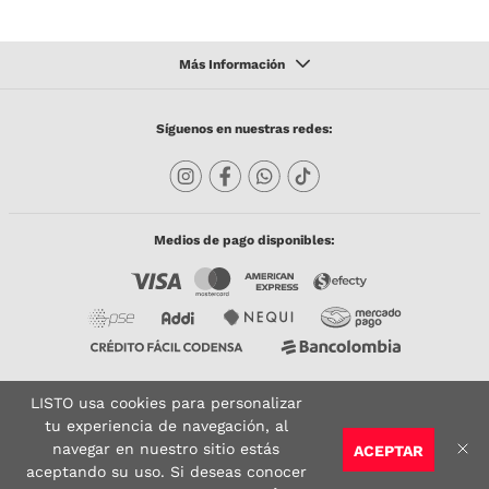
Síguenos en nuestras redes:
Medios de pago disponibles:
LISTO usa cookies para personalizar
Copyright © 2023 TODACO S.A.S. Listo Mundo Cerámico. All Rights Reserved. Powered
by
tu experiencia de navegación, al
navegar en nuestro sitio estás
ACEPTAR
Sitio seguro:
Vigilado por:
Certificado:
aceptando su uso. Si deseas conocer