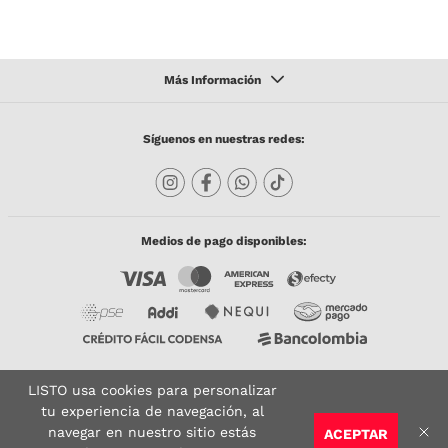
Síguenos en nuestras redes:
Medios de pago disponibles:
LISTO usa cookies para personalizar
Copyright © 2023 TODACO S.A.S. Listo Mundo Cerámico. All Rights Reserved. Powered
by
tu experiencia de navegación, al
navegar en nuestro sitio estás
ACEPTAR
Sitio seguro:
Vigilado por:
Certificado: