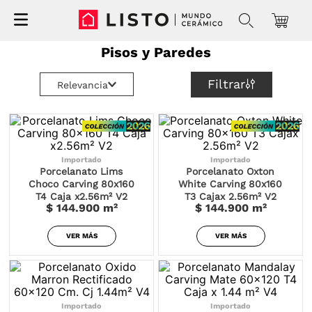
Pisos y Paredes
Filtrar
Relevancia
Importado
Importado
Porcelanato Lims
Porcelanato Oxton
Choco Carving 80x160
White Carving 80x160
T4 Caja x2.56m² V2
T3 Cajax 2.56m² V2
$ 144.900
m²
$ 144.900
m²
VER MÁS
VER MÁS
Importado
Importado