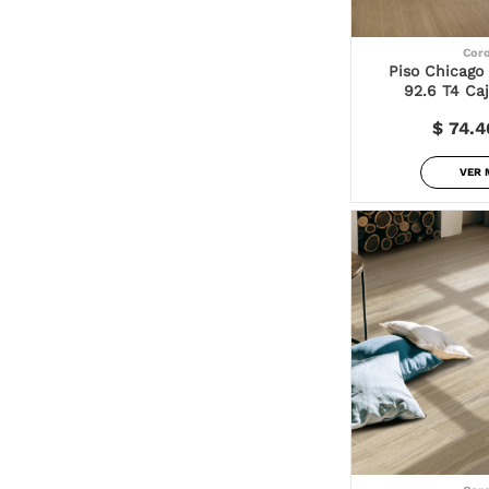
Cor
Piso Chicago 
92.6 T4 Caj
$ 74.4
VER 