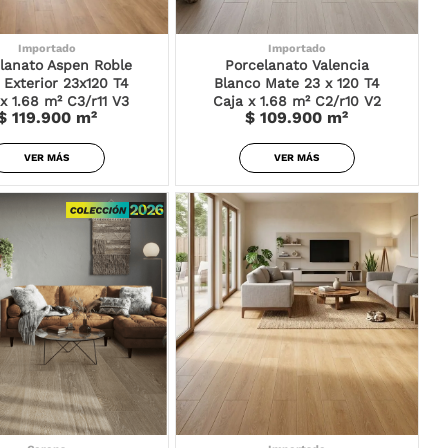
Importado
Importado
lanato Aspen Roble
Porcelanato Valencia
 Exterior 23x120 T4
Blanco Mate 23 x 120 T4
x 1.68 m² C3/r11 V3
Caja x 1.68 m² C2/r10 V2
$ 119.900
m²
$ 109.900
m²
VER MÁS
VER MÁS