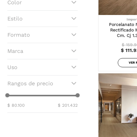
Color
Blanco
Estilo
Impor
Beige
Porcelanato 
Cafe
MADERA
Rectificado 
Gris
Formato
Cm. Cj 1.
PIEDRA
Multicolor
MARMOLIZADO
$ 159.
23X26
CEMENTO
$ 111.
Marca
24X100
RUSTICO
20X120
NATURAL
Nacional
VER 
20X90
Uso
PLANO
Corona
23X120
PULIDO
Importado
25X150
Piso
HIDRAULICO-RETRO
Rangos de precio
30X150
CARVING
30X60
ESTRUCTURA-DECORADO
DECORADO
$ 80.100
$ 201.432
OXIDO
ESTRUCTURADO