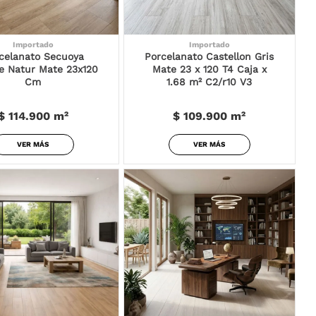
Importado
Importado
celanato Secuoya
Porcelanato Castellon Gris
e Natur Mate 23x120
Mate 23 x 120 T4 Caja x
Cm
1.68 m² C2/r10 V3
$ 114.900
m²
$ 109.900
m²
VER MÁS
VER MÁS