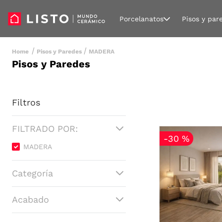
Porcelanatos
Pisos y par
Pisos y Paredes
MADERA
Pisos y Paredes
Filtros
FILTRADO POR:
-
30 %
MADERA
Categoría
Porcelanatos
Acabado
Pisos Cerámicos
Mate