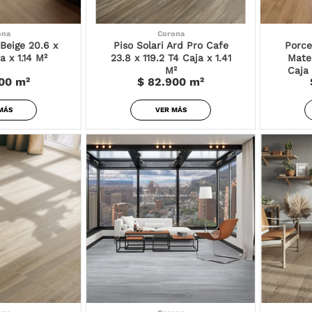
ona
Corona
Beige 20.6 x
Piso Solari Ard Pro Cafe
Porce
a x 1.14 M²
23.8 x 119.2 T4 Caja x 1.41
Mate
M²
Caja 
00
m²
$ 82.900
m²
MÁS
VER MÁS