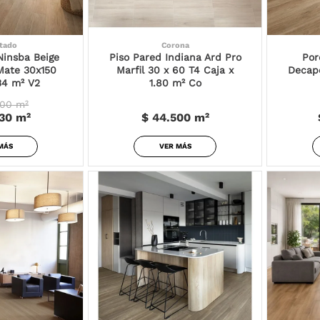
tado
Corona
Ninsba Beige
Piso Pared Indiana Ard Pro
Por
Mate 30x150
Marfil 30 x 60 T4 Caja x
Decap
34 m² V2
1.80 m² Co
900
m²
930
m²
$ 44.500
m²
MÁS
VER MÁS