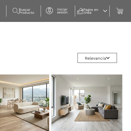
Iniciar
Buscar 
Pagos en 
sesión
Producto
línea
Relevancia