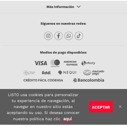
Síguenos en nuestras redes:
Medios de pago disponibles:
LISTO usa cookies para personalizar
Copyright © 2023 TODACO S.A.S. Listo Mundo Cerámico. All Rights Reserved. Powered
by
tu experiencia de navegación, al
navegar en nuestro sitio estás
ACEPTAR
Sitio seguro:
Vigilado por:
Certificado:
aceptando su uso. Si deseas conocer
aquí
nuestra política haz clic