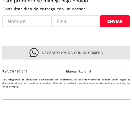
Este producto se maneja bajo pedido
Consultar días de entrega con un asesor
ENVIAR
NECESITO AYUDA CON MI COMPRA
Ref
:
CG4301041
Nacional
Las fotografías de productos y ambientes son ilustrativas, los colores y texturas pueden variar según el
dispositivo donde se visualicen y pueden diferir de la realidad. Los elementos ambientados no se incluyen
en la compra.