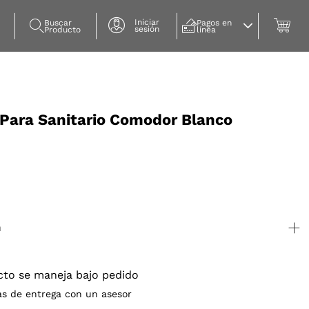
Iniciar
Buscar 
Pagos en 
sesión
Producto
línea
 Para Sanitario Comodor Blanco
n
cto se maneja bajo pedido
as de entrega con un asesor