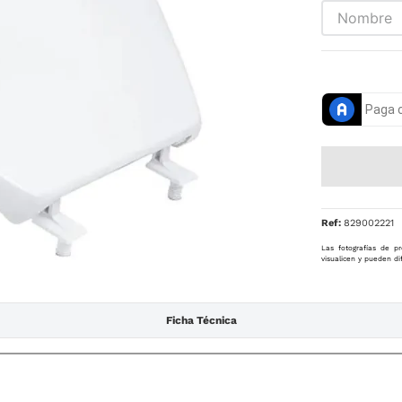
Ref
:
829002221
Las fotografías de pr
visualicen y pueden di
Ficha Técnica