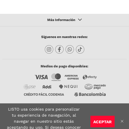
Síguenos en nuestras redes:
Medios de pago disponibles:
LISTO usa cookies para personalizar
Copyright © 2023 TODACO S.A.S. Listo Mundo Cerámico. All Rights Reserved. Powered
by
tu experiencia de navegación, al
navegar en nuestro sitio estás
ACEPTAR
Sitio seguro:
Vigilado por:
Certificado:
aceptando su uso. Si deseas conocer
AGREGAR AL CARRITO