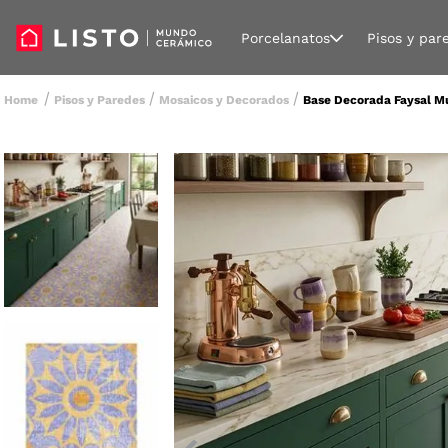
Porcelanatos
Pisos y par
Pisos y Paredes
Mosaicos y Decorados
Base Decorada Faysal Mul