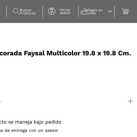
Iniciar
Buscar 
Pagos en 
sesión
Producto
línea
orada Faysal Multicolor 19.8 x 19.8 Cm.
n
cto se maneja bajo pedido
as de entrega con un asesor