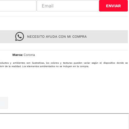
ENVIAR
NECESITO AYUDA CON MI COMPRA
Corona
oductos y ambientes son ilustrativas, los colores y texturas pueden variar según el dispositivo donde se
ferir de la realidad. Los elementos ambientados no se incluyen en la compra.