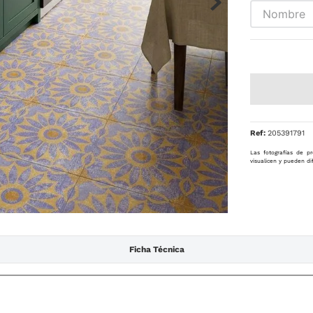
Ref
:
205391791
Las fotografías de pr
visualicen y pueden di
Ficha Técnica