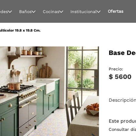
Ofertas
edes
Baños
Cocinas
Institucional
ticolor 19.8 x 19.8 Cm.
Base Dec
Precio:
$ 5600
Descripció
Este produ
Consultar dí