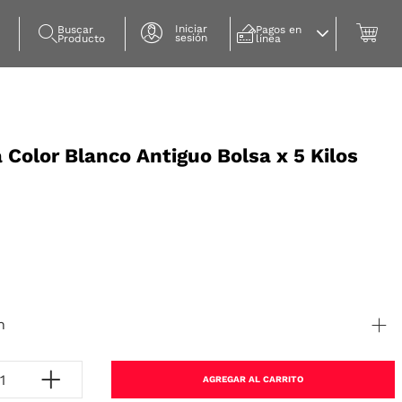
Iniciar
Buscar 
Pagos en 
sesión
Producto
línea
 Color Blanco Antiguo Bolsa x 5 Kilos
n
AGREGAR AL CARRITO