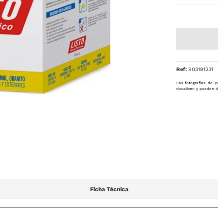
Ref
:
903191231
Las fotografías de p
visualicen y pueden d
Ficha Técnica