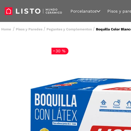
Porcelanatos
Pisos y par
Pisos y Paredes
Pegantes y Complementos
Boquilla Color Blanc
-
30 %