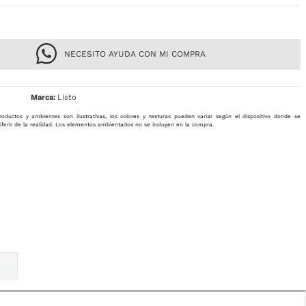
NECESITO AYUDA CON MI COMPRA
Listo
roductos y ambientes son ilustrativas, los colores y texturas pueden variar según el dispositivo donde se
iferir de la realidad. Los elementos ambientados no se incluyen en la compra.