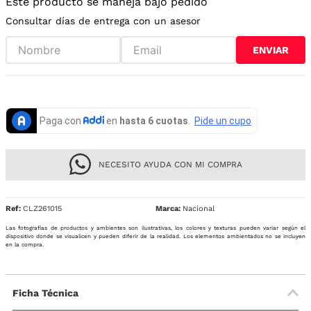
Este producto se maneja bajo pedido
Consultar días de entrega con un asesor
ENVIAR
NECESITO AYUDA CON MI COMPRA
Ref
:
CLZ261015
Nacional
Las fotografías de productos y ambientes son ilustrativas, los colores y texturas pueden variar según el
dispositivo donde se visualicen y pueden diferir de la realidad. Los elementos ambientados no se incluyen
en la compra.
Ficha Técnica