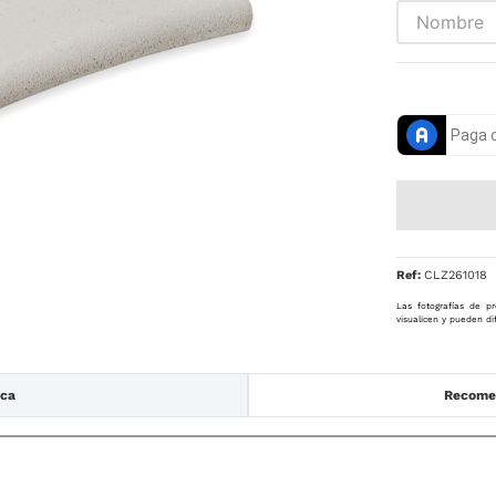
Ref
:
CLZ261018
Las fotografías de pr
visualicen y pueden di
ica
Recomen