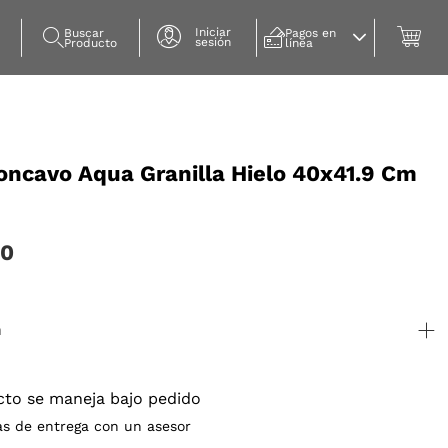
Iniciar
Buscar 
Pagos en 
sesión
Producto
línea
oncavo Aqua Granilla Hielo 40x41.9 Cm
00
n
cto se maneja bajo pedido
as de entrega con un asesor