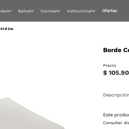
Ofertas
edes
Baños
Cocinas
Institucional
x41.9 Cm
Borde C
Precio:
$ 105.9
Descripció
Este produ
Consultar dí