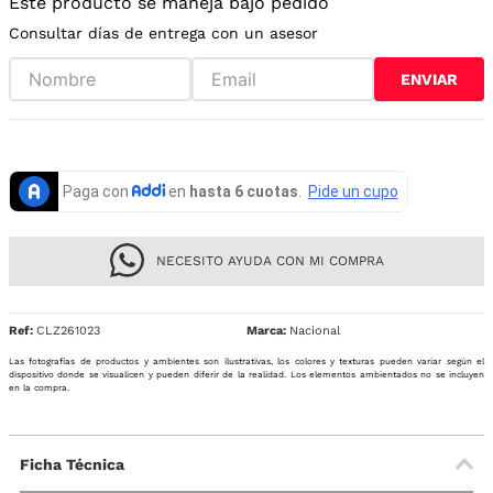
Este producto se maneja bajo pedido
Consultar días de entrega con un asesor
ENVIAR
NECESITO AYUDA CON MI COMPRA
Ref
:
CLZ261023
Nacional
Las fotografías de productos y ambientes son ilustrativas, los colores y texturas pueden variar según el
dispositivo donde se visualicen y pueden diferir de la realidad. Los elementos ambientados no se incluyen
en la compra.
Ficha Técnica