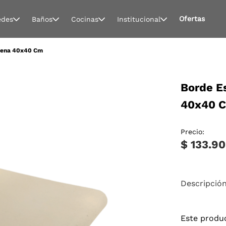
Ofertas
edes
Baños
Cocinas
Institucional
Arena 40x40 Cm
Borde E
40x40 
Precio:
$ 133.9
Descripció
Este produ