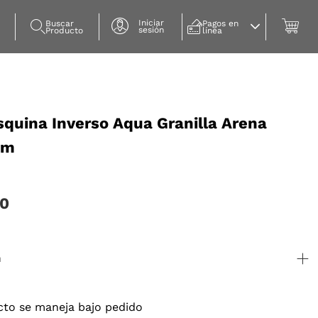
Iniciar
Buscar 
Pagos en 
sesión
Producto
línea
squina Inverso Aqua Granilla Arena
Cm
00
n
cto se maneja bajo pedido