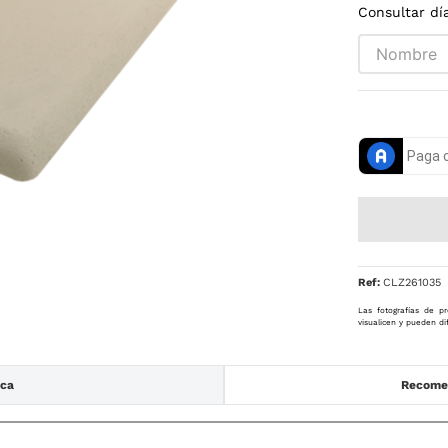
Consultar dí
Ref
:
CLZ261035
Las fotografías de pr
visualicen y pueden di
ica
Recomen