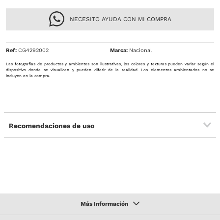
NECESITO AYUDA CON MI COMPRA
Ref
:
CG4292002
Nacional
Las fotografías de productos y ambientes son ilustrativas, los colores y texturas pueden variar según el
dispositivo donde se visualicen y pueden diferir de la realidad. Los elementos ambientados no se
incluyen en la compra.
Recomendaciones de uso