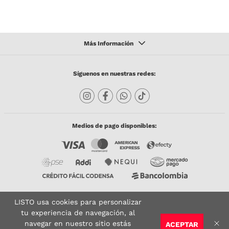
Síguenos en nuestras redes:
Medios de pago disponibles:
LISTO usa cookies para personalizar
Copyright © 2023 TODACO S.A.S. Listo Mundo Cerámico. All Rights Reserved. Powered
by
tu experiencia de navegación, al
navegar en nuestro sitio estás
ACEPTAR
Sitio seguro:
Vigilado por:
Certificado: