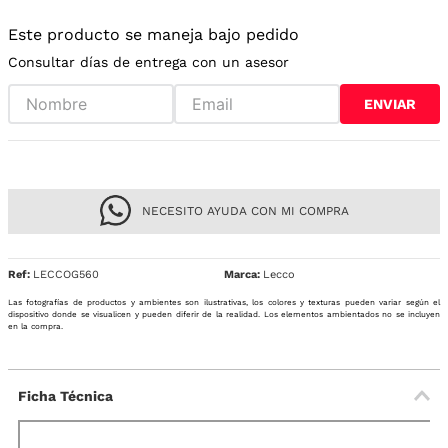
Este producto se maneja bajo pedido
Consultar días de entrega con un asesor
ENVIAR
NECESITO AYUDA CON MI COMPRA
Ref
:
LECCOG560
Lecco
Las fotografías de productos y ambientes son ilustrativas, los colores y texturas pueden variar según el
dispositivo donde se visualicen y pueden diferir de la realidad. Los elementos ambientados no se incluyen
en la compra.
Ficha Técnica