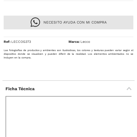
NECESITO AYUDA CON MI COMPRA
Ref
:
LECCOG373
Lecco
Las fotografías de productos y ambientes son ilustrativas, los colores y texturas pueden variar según el
dispositivo donde se visualicen y pueden diferir de la realidad. Los elementos ambientados no se
incluyen en la compra.
Ficha Técnica