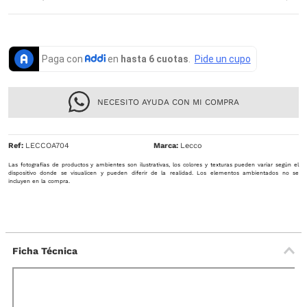
NECESITO AYUDA CON MI COMPRA
Ref
:
LECCOA704
Lecco
Las fotografías de productos y ambientes son ilustrativas, los colores y texturas pueden variar según el
dispositivo donde se visualicen y pueden diferir de la realidad. Los elementos ambientados no se
incluyen en la compra.
Ficha Técnica