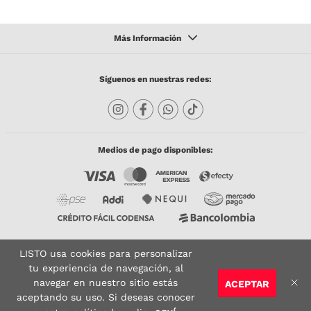
Síguenos en nuestras redes:
Medios de pago disponibles:
LISTO usa cookies para personalizar
Copyright © 2023 TODACO S.A.S. Listo Mundo Cerámico. All Rights Reserved. Powered
by
tu experiencia de navegación, al
navegar en nuestro sitio estás
ACEPTAR
Sitio seguro:
Vigilado por:
Certificado:
aceptando su uso. Si deseas conocer
AGREGAR AL CARRITO