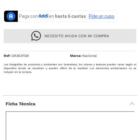
NECESITO AYUDA CON MI COMPRA
Ref
:
GR3631128
Nacional
Las fotografías de productos y ambientes son ilustrativas, los colores y texturas pueden variar según el
dispositivo donde se visualicen y pueden diferir de la realidad. Los elementos ambientados no se
incluyen en la compra.
Ficha Técnica