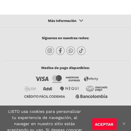
Síguenos en nuestras redes:
Medios de pago disponibles:
LISTO usa cookies para personalizar
Copyright © 2023 TODACO S.A.S. Listo Mundo Cerámico. All Rights Reserved. Powered
by
tu experiencia de navegación, al
navegar en nuestro sitio estás
ACEPTAR
Sitio seguro:
Vigilado por:
Certificado:
aceptando su uso. Si deseas conocer