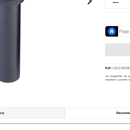
Ref
:
LECCOG29
Las fotografías de p
visualicen y pueden d
ica
Recomen