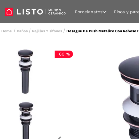
Porcelanatos
Pisos y par
Baños
Rejillas Y sifones
Desague De Push Metalico Con Rebose 
-
60 %