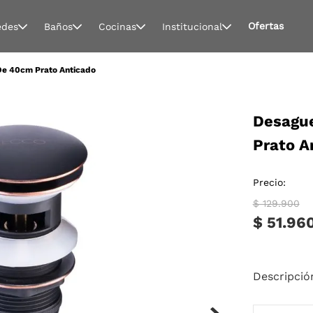
Ofertas
edes
Baños
Cocinas
Institucional
De 40cm Prato Anticado
Desague
Prato A
Precio:
$ 129.900
$ 51.96
Descripció