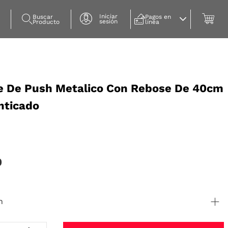
Iniciar
Buscar 
Pagos en 
sesión
Producto
línea
 De Push Metalico Con Rebose De 40cm
nticado
0
n