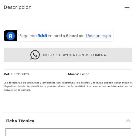
Descripción
NECESITO AYUDA CON MI COMPRA
Ref
:
LECCOI170
Lecco
Las fotografías de productos y ambientes son ilustrativas, los colores y texturas pueden variar según el
dispositivo donde se visualicen y pueden diferir de la realidad. Los elementos ambientados no se
incluyen en la compra.
Ficha Técnica