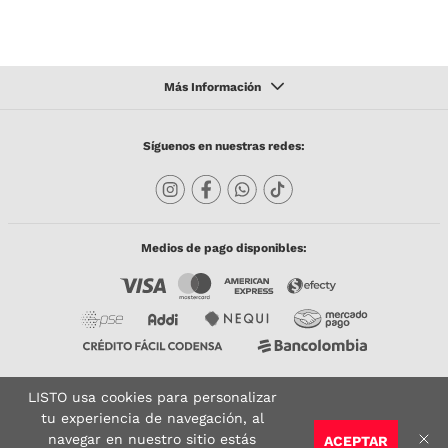
Síguenos en nuestras redes:
Medios de pago disponibles:
LISTO usa cookies para personalizar
Copyright © 2023 TODACO S.A.S. Listo Mundo Cerámico. All Rights Reserved. Powered
by
tu experiencia de navegación, al
navegar en nuestro sitio estás
ACEPTAR
Sitio seguro:
Vigilado por:
Certificado: