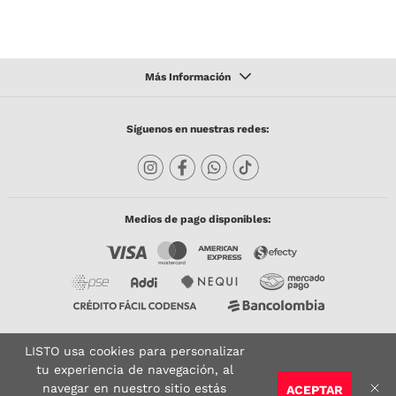
Síguenos en nuestras redes:
Medios de pago disponibles:
LISTO usa cookies para personalizar
Copyright © 2023 TODACO S.A.S. Listo Mundo Cerámico. All Rights Reserved. Powered
by
tu experiencia de navegación, al
navegar en nuestro sitio estás
ACEPTAR
Sitio seguro:
Vigilado por:
Certificado: