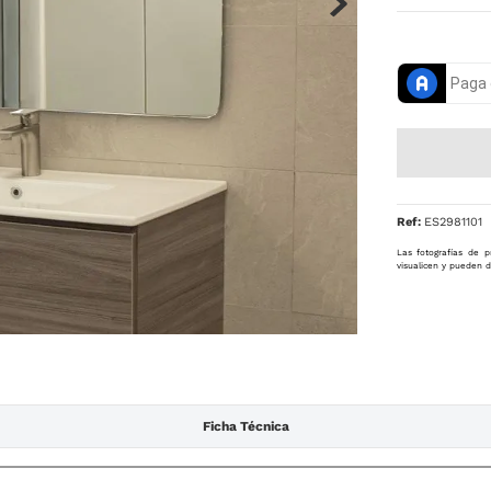
Ref
:
ES2981101
Las fotografías de p
visualicen y pueden d
Ficha Técnica