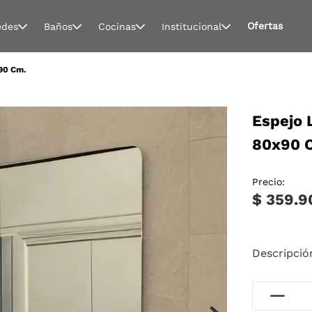
Ofertas
edes
Baños
Cocinas
Institucional
90 Cm.
Espejo 
80x90 
Precio:
$ 359.9
Descripció