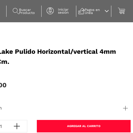
Iniciar
Buscar 
Pagos en 
sesión
Producto
línea
Lake Pulido Horizontal/vertical 4mm
Cm.
00
n
AGREGAR AL CARRITO