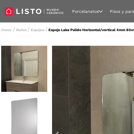
Porcelanatos
Pisos y par
Baños
Espejos
Espejo Lake Pulido Horizontal/vertical 4mm 80x