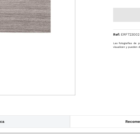
Ref
:
ERF723002
Las fotografías de p
visualicen y pueden d
ica
Recomen