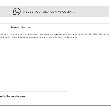
NECESITO AYUDA CON MI COMPRA
Nacional
roductos y ambientes son ilustrativas, los colores y texturas pueden variar según el dispositivo donde se
iferir de la realidad. Los elementos ambientados no se incluyen en la compra.
daciones de uso