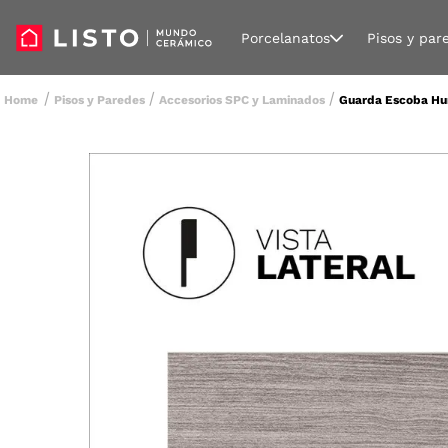
Porcelanatos
Pisos y par
Pisos y Paredes
Accesorios SPC y Laminados
Guarda Escoba Hu