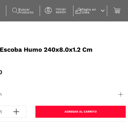
Iniciar
Buscar 
Pagos en 
sesión
Producto
línea
 Escoba Humo 240x8.0x1.2 Cm
0
n
AGREGAR AL CARRITO