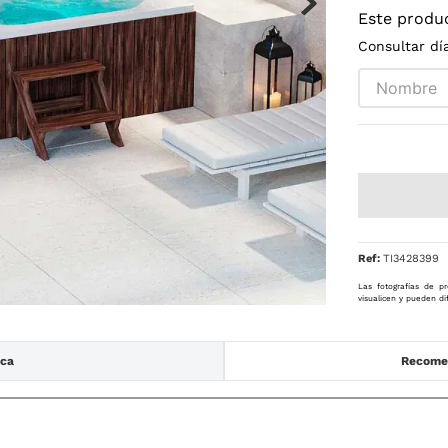
Este produ
Consultar dí
Ref
:
TI3428399
Las fotografías de pr
visualicen y pueden di
ica
Recomen