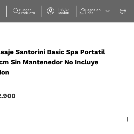
Iniciar
Buscar 
Pagos en 
sesión
Producto
línea
aje Santorini Basic Spa Portatil
cm Sin Mantenedor No Incluye
ion
2.900
n