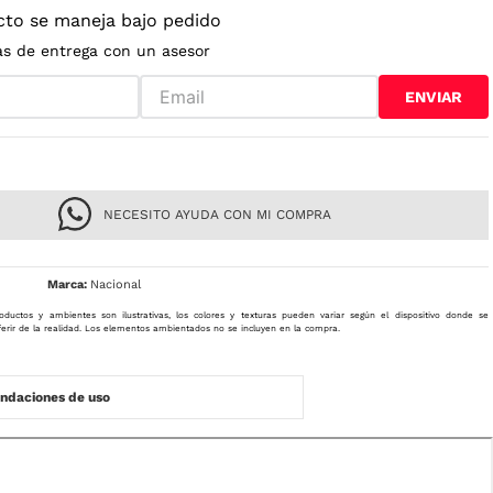
cto se maneja bajo pedido
as de entrega con un asesor
ENVIAR
NECESITO AYUDA CON MI COMPRA
Nacional
oductos y ambientes son ilustrativas, los colores y texturas pueden variar según el dispositivo donde se
ferir de la realidad. Los elementos ambientados no se incluyen en la compra.
daciones de uso