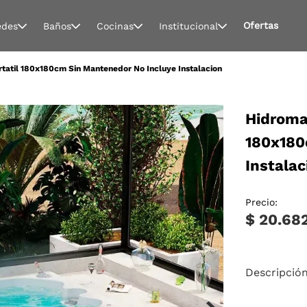
Ofertas
edes
Baños
Cocinas
Institucional
rtatil 180x180cm Sin Mantenedor No Incluye Instalacion
Hidromas
180x180
Instalac
Precio:
$ 20.68
Descripció