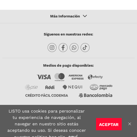
Síguenos en nuestras redes:
Medios de pago disponibles:
LISTO usa cookies para personalizar
Copyright © 2023 TODACO S.A.S. Listo Mundo Cerámico. All Rights Reserved. Powered
by
tu experiencia de navegación, al
navegar en nuestro sitio estás
ACEPTAR
Sitio seguro:
Vigilado por:
Certificado:
aceptando su uso. Si deseas conocer