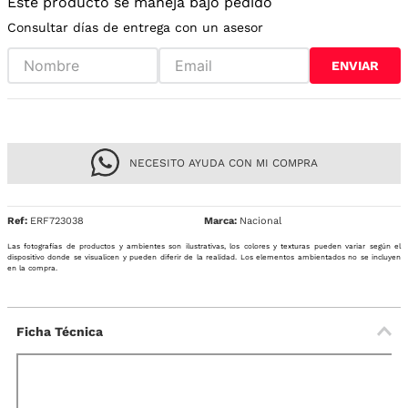
Este producto se maneja bajo pedido
Consultar días de entrega con un asesor
ENVIAR
NECESITO AYUDA CON MI COMPRA
Ref
:
ERF723038
Nacional
Las fotografías de productos y ambientes son ilustrativas, los colores y texturas pueden variar según el
dispositivo donde se visualicen y pueden diferir de la realidad. Los elementos ambientados no se incluyen
en la compra.
Ficha Técnica