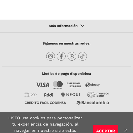
Síguenos en nuestras redes:
Medios de pago disponibles:
LISTO usa cookies para personalizar
Copyright © 2023 TODACO S.A.S. Listo Mundo Cerámico. All Rights Reserved. Powered
by
tu experiencia de navegación, al
navegar en nuestro sitio estás
ACEPTAR
Sitio seguro:
Vigilado por:
Certificado: