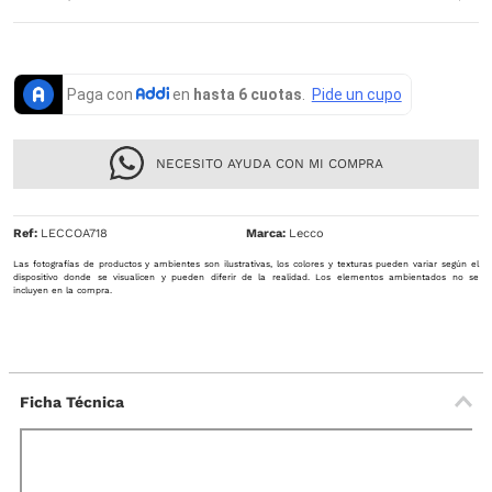
NECESITO AYUDA CON MI COMPRA
Ref
:
LECCOA718
Lecco
Las fotografías de productos y ambientes son ilustrativas, los colores y texturas pueden variar según el
dispositivo donde se visualicen y pueden diferir de la realidad. Los elementos ambientados no se
incluyen en la compra.
Ficha Técnica