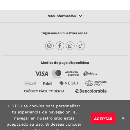
Síguenos en nuestras redes:
Medios de pago disponibles:
LISTO usa cookies para personalizar
Copyright © 2023 TODACO S.A.S. Listo Mundo Cerámico. All Rights Reserved. Powered
by
tu experiencia de navegación, al
navegar en nuestro sitio estás
ACEPTAR
Sitio seguro:
Vigilado por:
Certificado:
aceptando su uso. Si deseas conocer
AGREGAR AL CARRITO