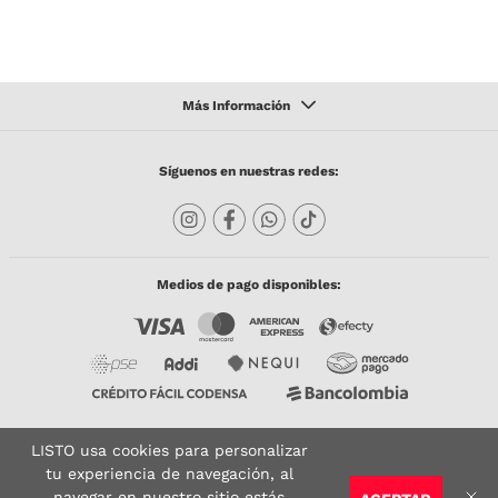
Síguenos en nuestras redes:
Medios de pago disponibles:
LISTO usa cookies para personalizar
Copyright © 2023 TODACO S.A.S. Listo Mundo Cerámico. All Rights Reserved. Powered
by
tu experiencia de navegación, al
navegar en nuestro sitio estás