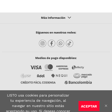
Síguenos en nuestras redes:
Medios de pago disponibles:
LISTO usa cookies para personalizar
Copyright © 2023 TODACO S.A.S. Listo Mundo Cerámico. All Rights Reserved. Powered
by
tu experiencia de navegación, al
navegar en nuestro sitio estás
ACEPTAR
Sitio seguro:
Vigilado por:
Certificado:
aceptando su uso. Si deseas conocer