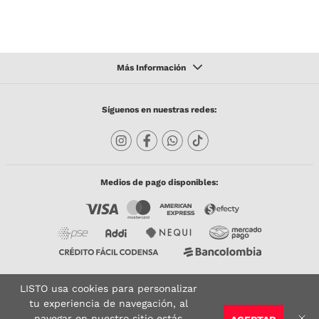
Síguenos en nuestras redes:
Medios de pago disponibles:
LISTO usa cookies para personalizar
Copyright © 2023 TODACO S.A.S. Listo Mundo Cerámico. All Rights Reserved. Powered
by
tu experiencia de navegación, al
navegar en nuestro sitio estás