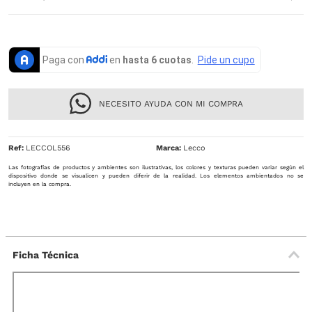
NECESITO AYUDA CON MI COMPRA
Ref
:
LECCOL556
Lecco
Las fotografías de productos y ambientes son ilustrativas, los colores y texturas pueden variar según el
dispositivo donde se visualicen y pueden diferir de la realidad. Los elementos ambientados no se
incluyen en la compra.
Ficha Técnica