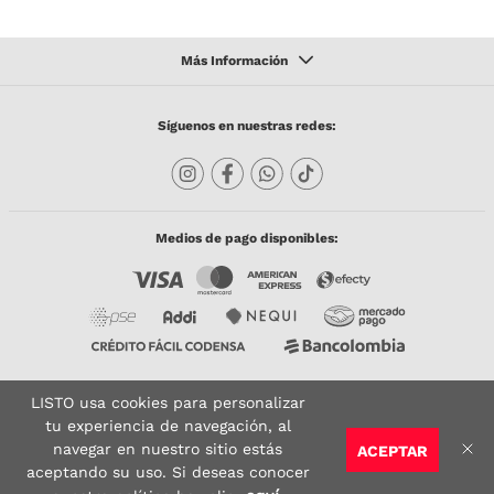
Síguenos en nuestras redes:
Medios de pago disponibles:
LISTO usa cookies para personalizar
Copyright © 2023 TODACO S.A.S. Listo Mundo Cerámico. All Rights Reserved. Powered
by
tu experiencia de navegación, al
navegar en nuestro sitio estás
ACEPTAR
Sitio seguro:
Vigilado por:
Certificado:
aceptando su uso. Si deseas conocer
AGREGAR AL CARRITO