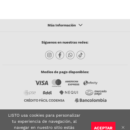
Síguenos en nuestras redes:
Medios de pago disponibles:
LISTO usa cookies para personalizar
Copyright © 2023 TODACO S.A.S. Listo Mundo Cerámico. All Rights Reserved. Powered
by
tu experiencia de navegación, al
navegar en nuestro sitio estás
ACEPTAR
Sitio seguro:
Vigilado por:
Certificado: