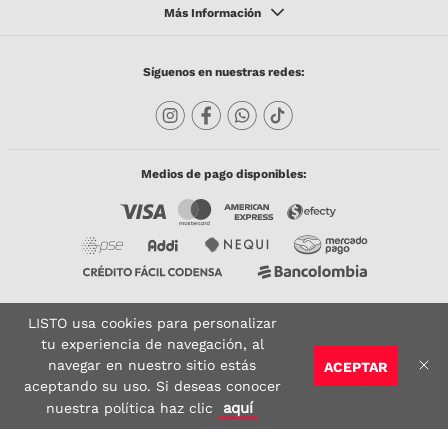
Síguenos en nuestras redes:
Medios de pago disponibles:
LISTO usa cookies para personalizar
Copyright © 2023 TODACO S.A.S. Listo Mundo Cerámico. All Rights Reserved. Powered
by
tu experiencia de navegación, al
navegar en nuestro sitio estás
ACEPTAR
Sitio seguro:
Vigilado por:
Certificado:
aceptando su uso. Si deseas conocer
AGREGAR AL CARRITO
aquí
nuestra política haz clic
google-site-verification: google6910f855da896ba6.html