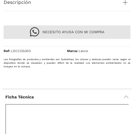
Descripción
NECESITO AYUDA CON MI COMPRA
Ref
:
LECCOG303
Lecco
Las fotografías de productos y ambientes son ilustrativas, los colores y texturas pueden variar según el
dispositivo donde se visualicen y pueden diferir de la realidad. Los elementos ambientados no se
incluyen en la compra.
Ficha Técnica