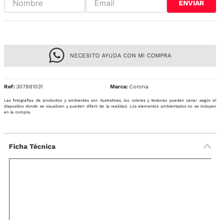
ENVIAR
NECESITO AYUDA CON MI COMPRA
Ref
:
307881031
Corona
Las fotografías de productos y ambientes son ilustrativas, los colores y texturas pueden variar según el
dispositivo donde se visualicen y pueden diferir de la realidad. Los elementos ambientados no se incluyen
en la compra.
Ficha Técnica