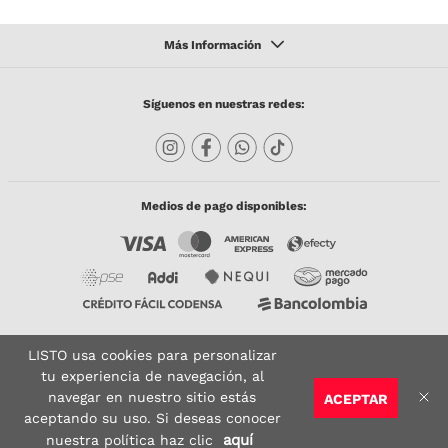
Síguenos en nuestras redes:
Medios de pago disponibles:
LISTO usa cookies para personalizar
Copyright © 2023 TODACO S.A.S. Listo Mundo Cerámico. All Rights Reserved. Powered
by
tu experiencia de navegación, al
navegar en nuestro sitio estás
ACEPTAR
Sitio seguro:
Vigilado por:
Certificado:
aceptando su uso. Si deseas conocer
AGREGAR AL CARRITO
aquí
nuestra política haz clic