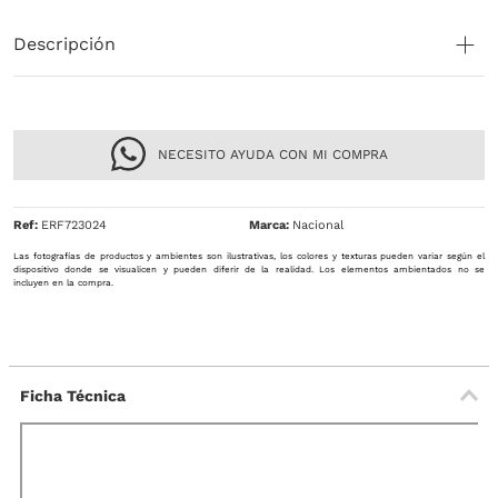
Descripción
NECESITO AYUDA CON MI COMPRA
Ref
:
ERF723024
Nacional
Las fotografías de productos y ambientes son ilustrativas, los colores y texturas pueden variar según el
dispositivo donde se visualicen y pueden diferir de la realidad. Los elementos ambientados no se
incluyen en la compra.
Ficha Técnica