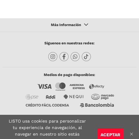
Síguenos en nuestras redes:
Medios de pago disponibles:
LISTO usa cookies para personalizar
Copyright © 2023 TODACO S.A.S. Listo Mundo Cerámico. All Rights Reserved. Powered
by
tu experiencia de navegación, al
navegar en nuestro sitio estás
ACEPTAR
Sitio seguro:
Vigilado por:
Certificado: