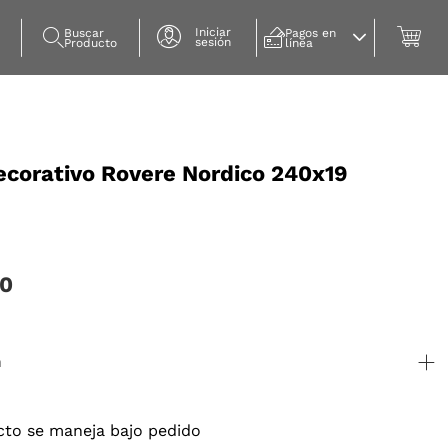
Iniciar
Buscar 
Pagos en 
sesión
Producto
línea
ecorativo Rovere Nordico 240x19
20
n
cto se maneja bajo pedido