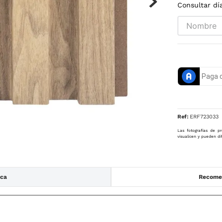
Consultar dí
Ref
:
ERF723033
Las fotografías de pr
visualicen y pueden di
ica
Recomen