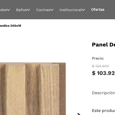
Ofertas
edes
Baños
Cocinas
Institucional
Nordico 240x19
Panel D
Precio:
$ 129.900
$ 103.9
Descripció
Este produ