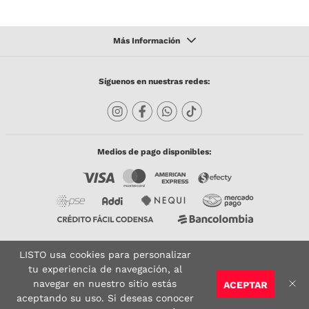
Síguenos en nuestras redes:
Medios de pago disponibles:
LISTO usa cookies para personalizar
Copyright © 2023 TODACO S.A.S. Listo Mundo Cerámico. All Rights Reserved. Powered
by
tu experiencia de navegación, al
navegar en nuestro sitio estás
ACEPTAR
Sitio seguro:
Vigilado por:
Certificado:
aceptando su uso. Si deseas conocer