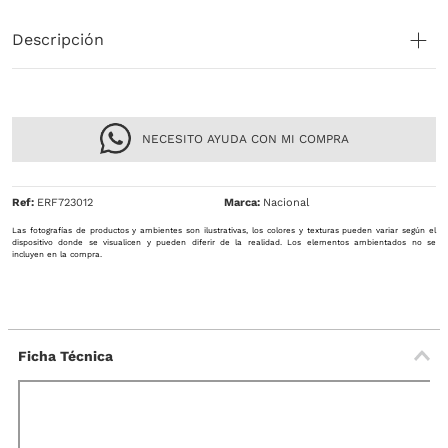
Descripción
NECESITO AYUDA CON MI COMPRA
Ref
:
ERF723012
Nacional
Las fotografías de productos y ambientes son ilustrativas, los colores y texturas pueden variar según el
dispositivo donde se visualicen y pueden diferir de la realidad. Los elementos ambientados no se
incluyen en la compra.
Ficha Técnica