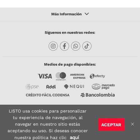
Síguenos en nuestras redes:
Medios de pago disponibles:
LISTO usa cookies para personalizar
Copyright © 2023 TODACO S.A.S. Listo Mundo Cerámico. All Rights Reserved. Powered
by
tu experiencia de navegación, al
navegar en nuestro sitio estás
ACEPTAR
Sitio seguro:
Vigilado por:
Certificado:
aceptando su uso. Si deseas conocer
AGREGAR AL CARRITO
aquí
nuestra política haz clic