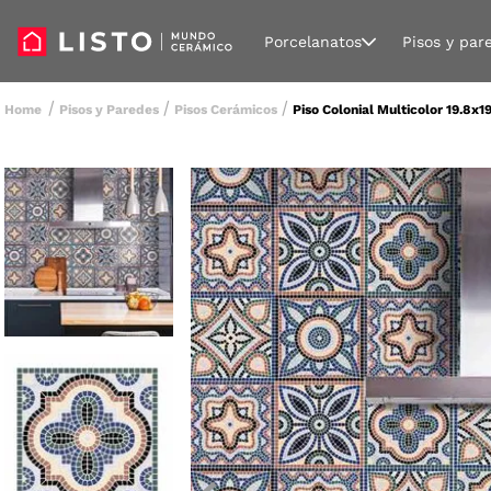
Porcelanatos
Pisos y par
Pisos y Paredes
Pisos Cerámicos
Piso Colonial Multicolor 19.8x1