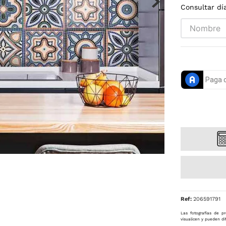
Consultar dí
Ref
:
206591791
Las fotografías de pr
visualicen y pueden di