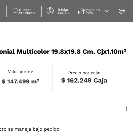
Iniciar
Buscar 
Pagos en 
sesión
Producto
línea
onial Multicolor 19.8x19.8 Cm. Cjx1.10m²
Valor por m²
Precio por caja:
$ 162.249
Caja
$ 147.499
m²
n
cto se maneja bajo pedido