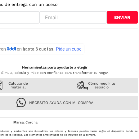
as de entrega con un asesor
ENVIAR
Herramientas para ayudarte a elegir
Simula, calcula y mide con confianza para transformar tu hogar.
Cálculo de
Cómo medir tu
material
espacio
NECESITO AYUDA CON MI COMPRA
Corona
oductos y ambientes son ilustrativas, los colores y texturas pueden variar según el dispositivo donde se
ferir de la realidad. Los elementos ambientados no se incluyen en la compra.