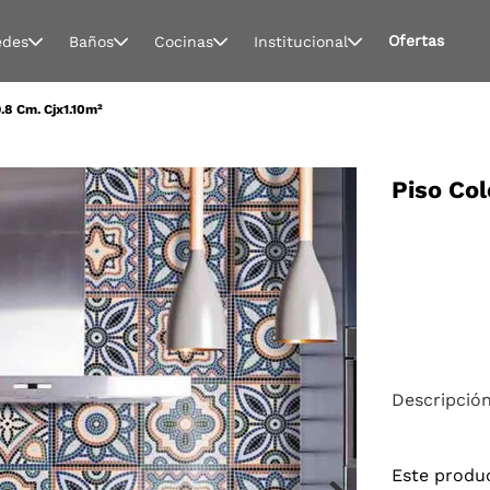
Ofertas
edes
Baños
Cocinas
Institucional
9.8 Cm. Cjx1.10m²
Piso Col
Descripció
Este produ