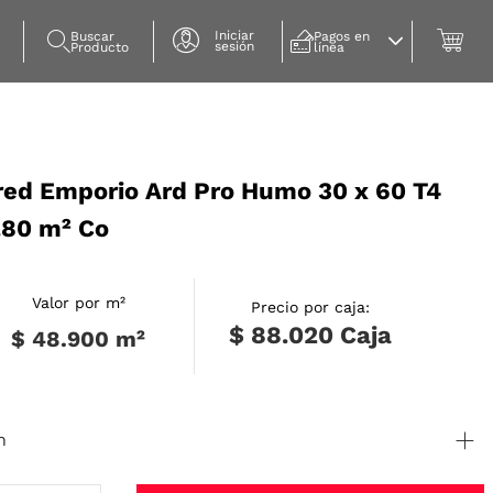
Iniciar
Buscar 
Pagos en 
sesión
Producto
línea
red Emporio Ard Pro Humo 30 x 60 T4
1.80 m² Co
Valor por m²
Precio por caja:
$ 88.020
Caja
$ 48.900
m²
n