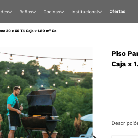
Ofertas
edes
Baños
Cocinas
Institucional
mo 30 x 60 T4 Caja x 1.80 m² Co
Piso Pa
Caja x 
Descripció