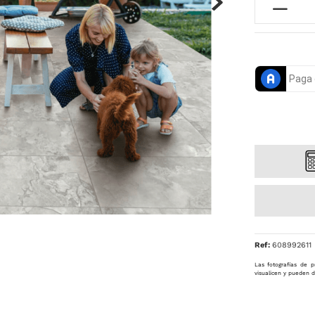
Ref
:
608992611
Las fotografías de p
visualicen y pueden d