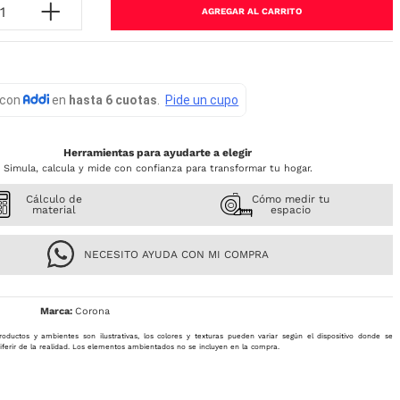
AGREGAR AL CARRITO
Herramientas para ayudarte a elegir
Simula, calcula y mide con confianza para transformar tu hogar.
Cálculo de
Cómo medir tu
material
espacio
NECESITO AYUDA CON MI COMPRA
Corona
roductos y ambientes son ilustrativas, los colores y texturas pueden variar según el dispositivo donde se
iferir de la realidad. Los elementos ambientados no se incluyen en la compra.