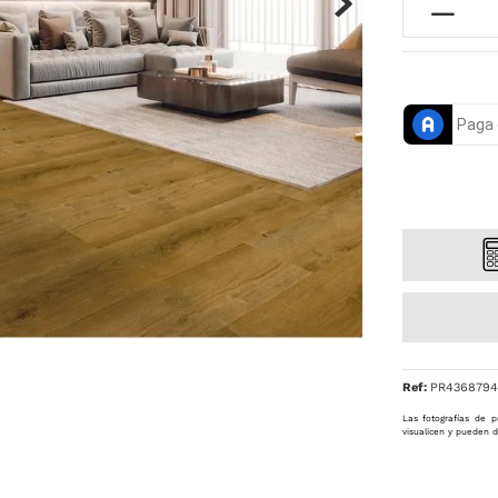
Ref
:
PR4368794
Las fotografías de p
visualicen y pueden d