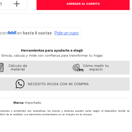
AGREGAR AL CARRITO
Herramientas para ayudarte a elegir
Simula, calcula y mide con confianza para transformar tu hogar.
Cálculo de
Cómo medir tu
material
espacio
NECESITO AYUDA CON MI COMPRA
Importado
roductos y ambientes son ilustrativas, los colores y texturas pueden variar según el dispositivo donde se
iferir de la realidad. Los elementos ambientados no se incluyen en la compra.