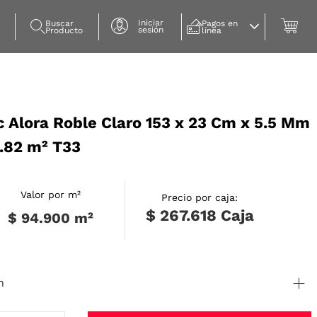
Iniciar
Buscar 
Pagos en 
sesión
Producto
línea
c Alora Roble Claro 153 x 23 Cm x 5.5 Mm
2.82 m² T33
Valor por m²
Precio por caja:
$ 267.618
Caja
$ 94.900
m²
n