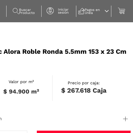
Iniciar
Buscar 
Pagos en 
sesión
Producto
línea
c Alora Roble Ronda 5.5mm 153 x 23 Cm
Valor por m²
Precio por caja:
$ 267.618
Caja
$ 94.900
m²
n