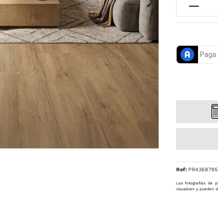
Ref
:
PR4368795
Las fotografías de p
visualicen y pueden d