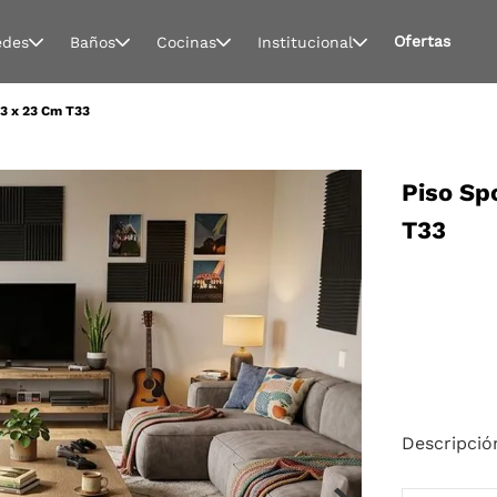
Ofertas
edes
Baños
Cocinas
Institucional
53 x 23 Cm T33
Piso Sp
T33
Descripció