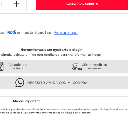
AGREGAR AL CARRITO
Herramientas para ayudarte a elegir
Simula, calcula y mide con confianza para transformar tu hogar.
Cálculo de
Cómo medir tu
material
espacio
NECESITO AYUDA CON MI COMPRA
Importado
roductos y ambientes son ilustrativas, los colores y texturas pueden variar según el dispositivo donde se
iferir de la realidad. Los elementos ambientados no se incluyen en la compra.