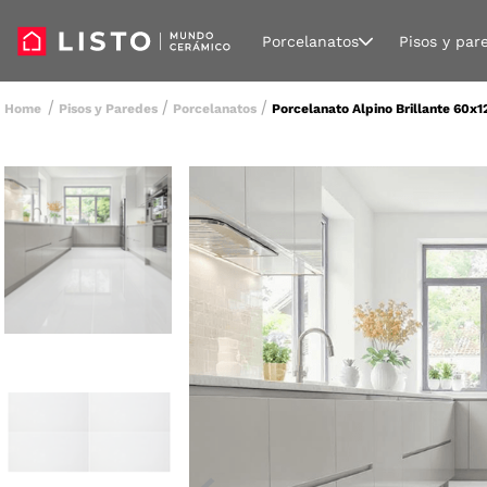
Porcelanatos
Pisos y par
Pisos y Paredes
Porcelanatos
Porcelanato Alpino Brillante 60x1