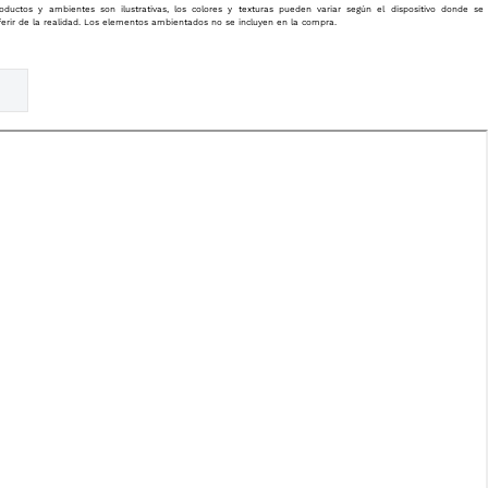
oductos y ambientes son ilustrativas, los colores y texturas pueden variar según el dispositivo donde se
ferir de la realidad. Los elementos ambientados no se incluyen en la compra.