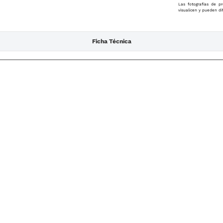
Las fotografías de pr
visualicen y pueden di
Ficha Técnica