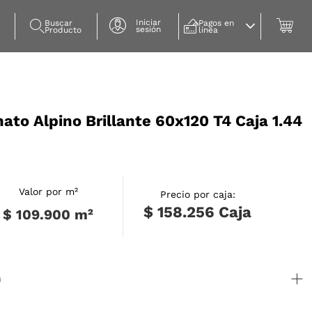
Iniciar
Buscar 
Pagos en 
sesión
Producto
línea
ato Alpino Brillante 60x120 T4 Caja 1.44
Valor por m²
Precio por caja:
$ 158.256
Caja
$ 109.900
m²
n