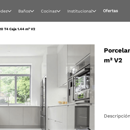
Ofertas
edes
Baños
Cocinas
Institucional
20 T4 Caja 1.44 m² V2
Porcelan
m² V2
Descripció