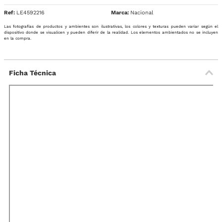
Ref
:
LE4592216
Nacional
Las fotografías de productos y ambientes son ilustrativas, los colores y texturas pueden variar según el
dispositivo donde se visualicen y pueden diferir de la realidad. Los elementos ambientados no se incluyen
en la compra.
Ficha Técnica