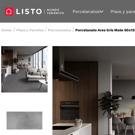
Porcelanatos
Pisos y par
Pisos y Paredes
Porcelanatos
Porcelanato Ares Gris Mate 60x12