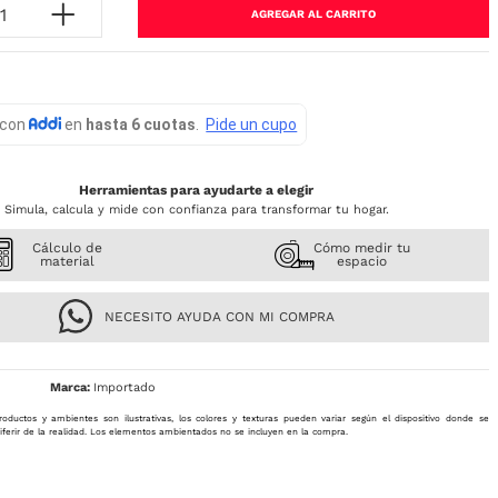
AGREGAR AL CARRITO
Herramientas para ayudarte a elegir
Simula, calcula y mide con confianza para transformar tu hogar.
Cálculo de
Cómo medir tu
material
espacio
NECESITO AYUDA CON MI COMPRA
Importado
roductos y ambientes son ilustrativas, los colores y texturas pueden variar según el dispositivo donde se
iferir de la realidad. Los elementos ambientados no se incluyen en la compra.