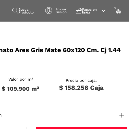
Iniciar
Buscar 
Pagos en 
sesión
Producto
línea
nato Ares Gris Mate 60x120 Cm. Cj 1.44
Valor por m²
Precio por caja:
$ 158.256
Caja
$ 109.900
m²
n