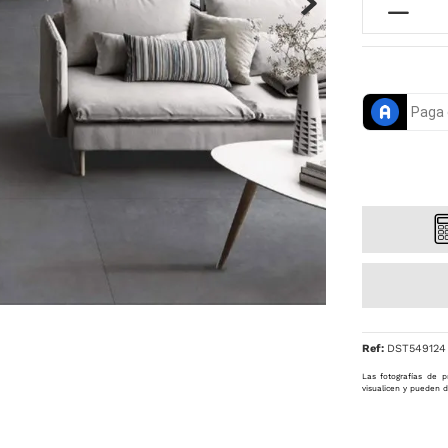
Ref
:
DST549124
Las fotografías de p
visualicen y pueden d