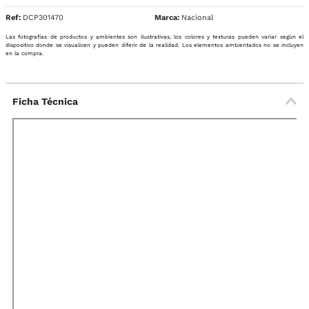
Ref
:
DCP301470
Nacional
Las fotografías de productos y ambientes son ilustrativas, los colores y texturas pueden variar según el
dispositivo donde se visualicen y pueden diferir de la realidad. Los elementos ambientados no se incluyen
en la compra.
Ficha Técnica