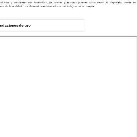
oductos y ambientes son ilustrativas, los colores y texturas pueden variar según el dispositivo donde se
ferir de la realidad. Los elementos ambientados no se incluyen en la compra.
daciones de uso