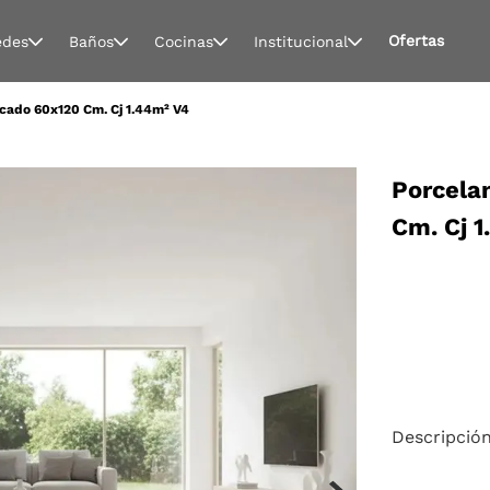
Ofertas
edes
Baños
Cocinas
Institucional
cado 60x120 Cm. Cj 1.44m² V4
Porcela
Cm. Cj 
Descripció