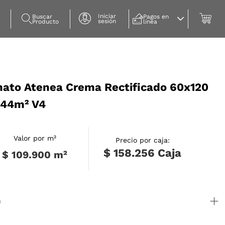
Iniciar
Buscar 
Pagos en 
sesión
Producto
línea
nato Atenea Crema Rectificado 60x120
1.44m² V4
Valor por m²
Precio por caja:
$ 158.256
Caja
$ 109.900
m²
n