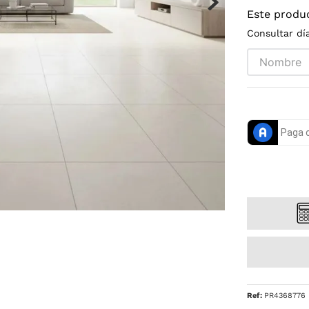
Este produ
Consultar dí
Ref
:
PR4368776