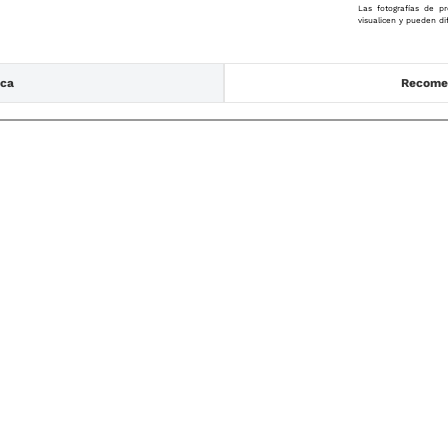
Las fotografías de pr
visualicen y pueden di
ica
Recomen