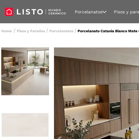
Porcelanatos
Pisos y par
Pisos y Paredes
Porcelanatos
Porcelanato Catania Bianco Mate 8