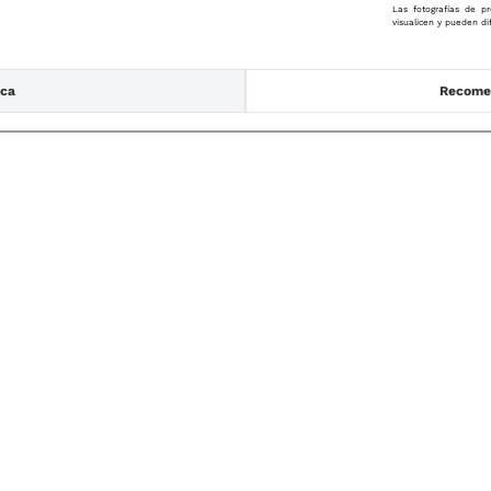
Las fotografías de pr
visualicen y pueden di
ica
Recomen