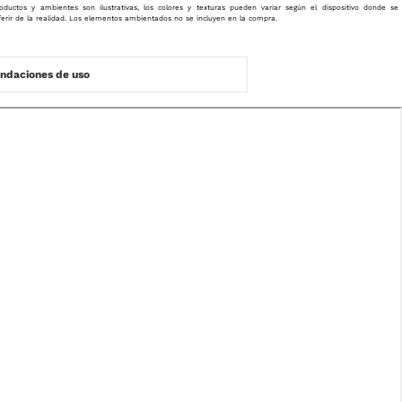
oductos y ambientes son ilustrativas, los colores y texturas pueden variar según el dispositivo donde se
ferir de la realidad. Los elementos ambientados no se incluyen en la compra.
daciones de uso