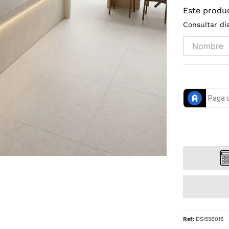
Este produ
Consultar dí
Ref
:
DSI556016