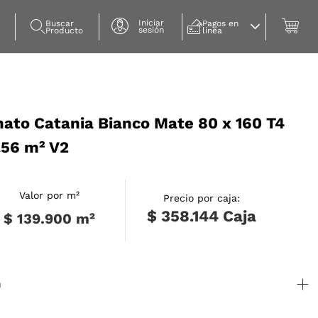
Iniciar
Buscar 
Pagos en 
sesión
Producto
línea
nato Catania Bianco Mate 80 x 160 T4
.56 m² V2
Valor por m²
Precio por caja:
$ 358.144
Caja
$ 139.900
m²
n